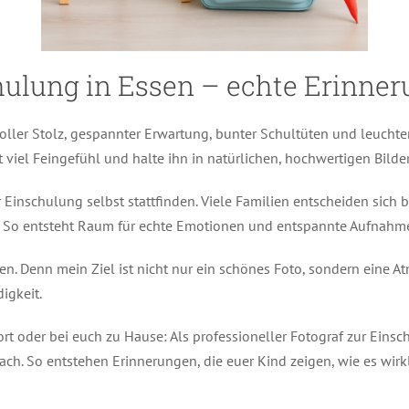
chulung in Essen – echte Erinne
 voller Stolz, gespannter Erwartung, bunter Schultüten und leucht
 viel Feingefühl und halte ihn in natürlichen, hochwertigen Bilder
inschulung selbst stattfinden. Viele Familien entscheiden sich 
ck. So entsteht Raum für echte Emotionen und entspannte Aufnahm
. Denn mein Ziel ist nicht nur ein schönes Foto, sondern eine A
igkeit.
t oder bei euch zu Hause: Als professioneller Fotograf zur Einsc
 So entstehen Erinnerungen, die euer Kind zeigen, wie es wirklic