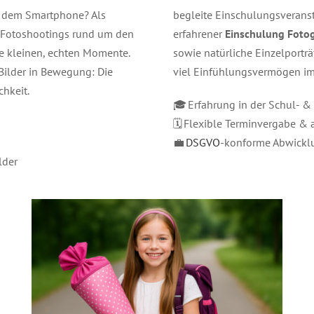
it dem Smartphone? Als
begleite Einschulungsveranst
e Fotoshootings rund um den
erfahrener
Einschulung Fotog
ie kleinen, echten Momente.
sowie natürliche Einzelporträ
 Bilder in Bewegung: Die
viel Einfühlungsvermögen i
chkeit.
🎓 Erfahrung in der Schul- & 
🗓️ Flexible Terminvergabe &
💼
DSGVO
-konforme Abwicklu
lder