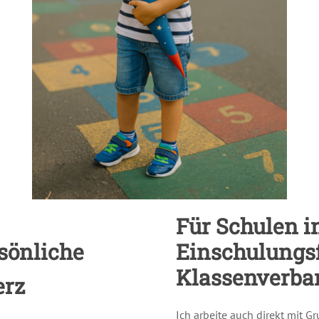
Für Schulen i
rsönliche
Einschulungsf
Klassenverba
erz
Ich arbeite auch direkt mi