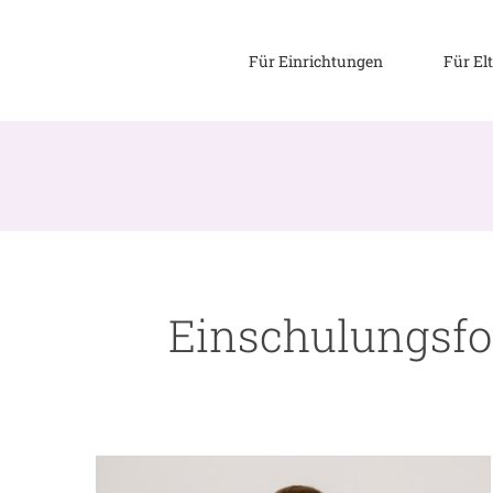
Zum
Inhalt
Für Einrichtungen
Für El
springen
Einschulungsfot