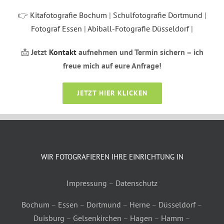
👉
Kitafotografie Bochum
|
Schulfotografie Dortmund
|
Fotograf Essen
|
Abiball-Fotografie Düsseldorf
|
📩
Jetzt
Kontakt
aufnehmen und Termin sichern – ich
freue mich auf eure Anfrage!
JETZT HIER KLICKEN
WIR FOTOGRAFIEREN IHRE EINRICHTUNG IN
Impressung
–
Datenschutz
Bochum
–
Essen
–
Dortmund
–
Herne
–
Düsseldorf
–
Duisburg
–
Gelsenkirchen
–
Hagen
–
Hamm
–