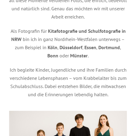
all diese Momente verdienen Fotos, die ehrlich, liebevoll
und natürlich sind. Genau das möchten wir mit unserer
Arbeit erreichen.
Als Fotografin für
Kitafotografie und Schulfotografie in
NRW
bin ich in ganz Nordrhein-Westfalen unterwegs –
zum Beispiel in
Köln
,
Düsseldorf
,
Essen
,
Dortmund
,
Bonn
oder
Münster
.
Ich begleite Kinder, Jugendliche und ihre Familien durch
verschiedene Lebensphasen – vom Krabbelalter bis zum
Schulabschluss. Dabei entstehen Bilder, die mitwachsen
und die Erinnerungen lebendig halten.